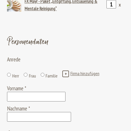
FX Mayr - Paket „Entgiftung, Entsäuerung &
x
Mentale Reinigung“
Personendaten
Anrede
Firma hinzufügen
+
Herr
Frau
Familie
Vorname
*
Nachname
*