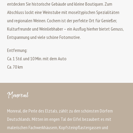
entdecken Sie historische Gebäude und kleine Boutiquen. Zum
Abschluss lockt eine Weinstube mit moseltypischen Spezialitäten
und regionalen Weinen. Cochem ist der perfekte Ort für Genießer,
Kulturfreunde und Weinliebhaber – ein Ausflug hierher bietet Genuss,
Entspannung und viele schöne Fotomotive.
Entfernung:
Ca. 1 Std. und 10 Min. mit dem Auto
Ca. 70 km
Monreal
Monreal, die Perle des Elztals, zählt zu den schönsten Dörfern
Deutschlands. Mitten im engen Tal der Eifel bezaubert es mit
malerischen Fachwerkhäusern, Kopfsteinpflastergassen und