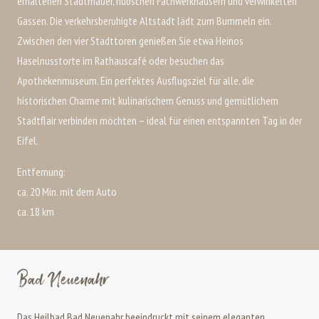
erhaltenen Stadtmauer, hübschen Fachwerkhäusern und verwinkelten
Gassen. Die verkehrsberuhigte Altstadt lädt zum Bummeln ein.
Zwischen den vier Stadttoren genießen Sie etwa Heinos
Haselnusstorte im Rathauscafé oder besuchen das
Apothekenmuseum. Ein perfektes Ausflugsziel für alle, die
historischen Charme mit kulinarischem Genuss und gemütlichem
Stadtflair verbinden möchten – ideal für einen entspannten Tag in der
Eifel.
Entfernung:
ca. 20 Min. mit dem Auto
ca. 18 km
Bad Neuenahr
Das Heilbad Bad Neuenahr beeindruckt mit seinem eleganten