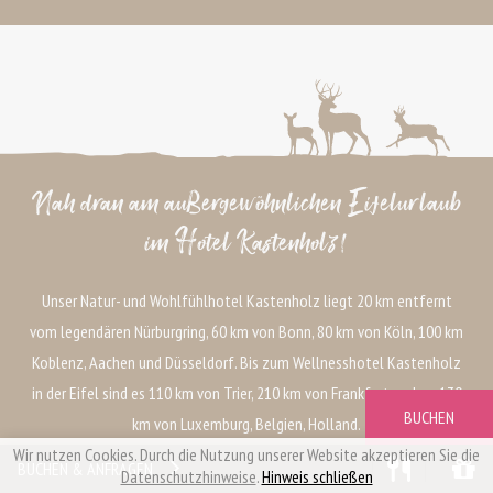
Nah dran am außergewöhnlichen Eifelurlaub
im Hotel Kastenholz!
Unser Natur- und Wohlfühlhotel Kastenholz liegt 20 km entfernt
vom legendären Nürburgring, 60 km von Bonn, 80 km von Köln, 100 km
Koblenz, Aachen und Düsseldorf. Bis zum Wellnesshotel Kastenholz
in der Eifel sind es 110 km von Trier, 210 km von Frankfurt und ca. 130
km von Luxemburg, Belgien, Holland.
Wir nutzen Cookies. Durch die Nutzung unserer Website akzeptieren Sie die
Für Fluggäste: ca. 60 Min. vom Flughafen Köln/Bonn, ca. 75 Min. vom
BUCHEN & ANFRAGEN
Datenschutzhinweise
.
Hinweis schließen
Flughafen Düsseldorf.