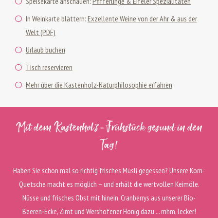
Speisekarte anschauen:
Pfifferlinge & Eifeler Spezialitäten
In Weinkarte blättern:
Exzellente Weine von der Ahr & aus der
Welt (PDF)
Urlaub buchen
Tisch reservieren
Mehr über die Kastenholz-Naturphilosophie erfahren
Mit dem Kastenholz-Frühstück gesund in den
Tag!
Haben Sie schon mal so richtig frisches Müsli gegessen? Unsere Korn-
Quetsche macht es möglich – und erhält die wertvollen Keimöle.
Nüsse und frisches Obst mit hinein, Cranberrys aus unserer Bio-
Beeren-Ecke, Zimt und Wershofener Honig dazu ... mhm, lecker!