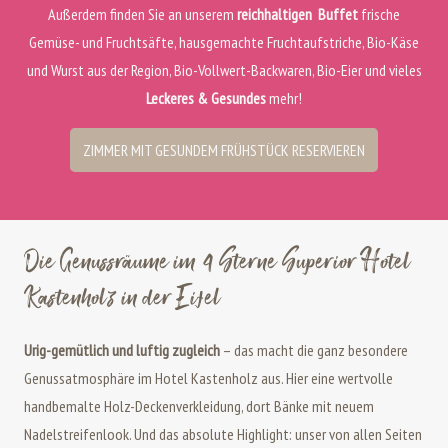
Außerdem finden Sie an unserem
reichhaltigen Buffet
frische
Gemüse- und Fruchtsäfte, hausgemachte Fruchtaufstriche, Bio-Käse
und Wurst aus der Region, Bio-Vollwert-Backwaren, Bio-Eier und vieles
Leckeres & Gesundes
mehr!
ZIMMER MIT GESUNDEM FRÜHSTÜCK RESERVIEREN
Die Genussräume im 4 Sterne Superior Hotel
Kastenholz in der Eifel
Urig-gemütlich und luftig zugleich
– das macht die ganz besondere
Genussatmosphäre im Hotel Kastenholz aus. Hier eine wertvolle
handbemalte Holz-Deckenverkleidung, dort Bänke mit neuem
Nadelstreifenlook. Und das absolute Highlight: unser von allen Seiten