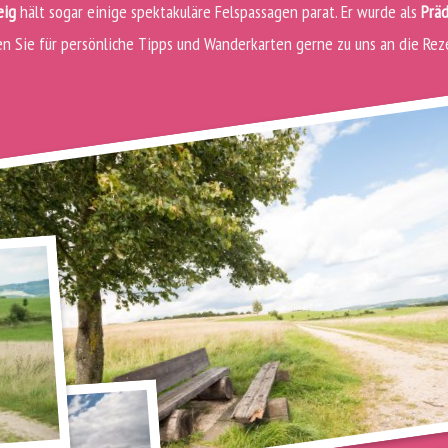
eig
hält sogar einige spektakuläre Felspassagen parat. Er wurde als
Prä
 Sie für persönliche Tipps und Wanderkarten gerne zu uns an die Rez