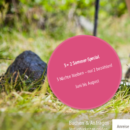
3 = 2 Sommer-Special
3 Nächte bleiben – nur 2 bezahlen!
Juni bis August
Buchen & Anfragen
Verfügbarkeiten prüfen