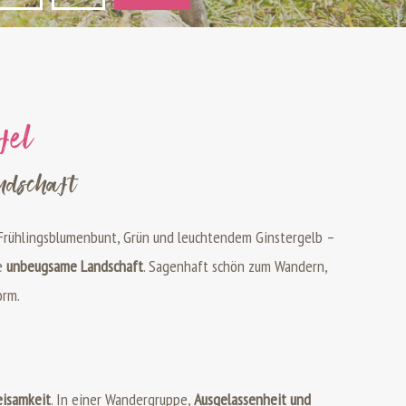
fel
andschaft
d Frühlingsblumenbunt, Grün und leuchtendem Ginstergelb –
ne
unbeugsame Landschaft
. Sagenhaft schön zum Wandern,
orm.
eisamkeit
. In einer Wandergruppe,
Ausgelassenheit und