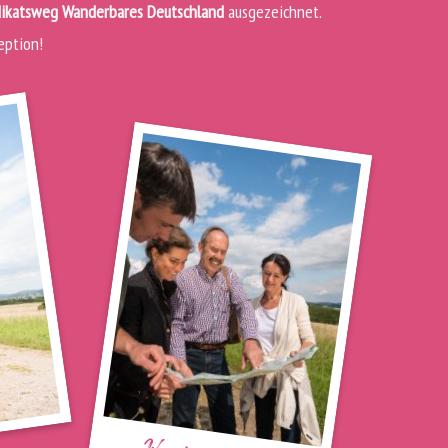
dikatsweg Wanderbares Deutschland
ausgezeichnet.
eption!