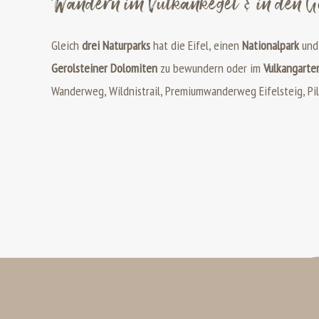
Wandern im Vulkankegel & in den Ge
Gleich
drei Naturparks
hat die Eifel, einen
Nationalpark
und
Gerolsteiner Dolomiten
zu bewundern oder im
Vulkangarte
Wanderweg, Wildnistrail, Premiumwanderweg Eifelsteig, Pi