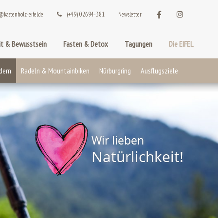
@kastenholz-eifel.de
(+49) 02694-381
Newsletter
t & Bewusstsein
Fasten & Detox
Tagungen
Die EIFEL
dern
Radeln & Mountainbiken
Nürburgring
Ausflugsziele