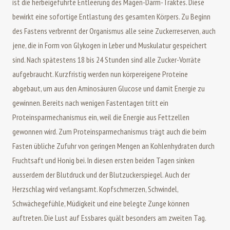
ist die herbeigeführte Entleerung des Magen-Darm-Traktes. Diese
bewirkt eine sofortige Entlastung des gesamten Körpers. Zu Beginn
des Fastens verbrennt der Organismus alle seine Zuckerreserven, auch
jene, die in Form von Glykogen in Leber und Muskulatur gespeichert
sind. Nach spätestens 18 bis 24 Stunden sind alle Zucker-Vorräte
aufgebraucht. Kurzfristig werden nun körpereigene Proteine
abgebaut, um aus den Aminosäuren Glucose und damit Energie zu
gewinnen. Bereits nach wenigen Fastentagen tritt ein
Proteinsparmechanismus ein, weil die Energie aus Fettzellen
gewonnen wird. Zum Proteinsparmechanismus trägt auch die beim
Fasten übliche Zufuhr von geringen Mengen an Kohlenhydraten durch
Fruchtsaft und Honig bei. In diesen ersten beiden Tagen sinken
ausserdem der Blutdruck und der Blutzuckerspiegel. Auch der
Herzschlag wird verlangsamt. Kopfschmerzen, Schwindel,
Schwächegefühle, Müdigkeit und eine belegte Zunge können
auftreten. Die Lust auf Essbares quält besonders am zweiten Tag.