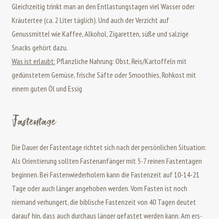
Gleich­zei­tig trinkt man an den Ent­las­tungs­ta­gen viel Was­ser oder
Kräu­ter­tee (ca. 2 Liter täg­lich). Und auch der Verzicht auf
Genussmittel wie Kaffee, Alkohol, Zigaretten, süße und salzige
Snacks gehört dazu.
Was ist erlaubt:
Pflanzliche Nahrung: Obst, Reis/Kartoffeln mit
gedünstetem Gemüse, frische Säfte oder Smoothies, Rohkost mit
einem guten Öl und Essig
Fastentage
Die Dauer der Fastentage richtet sich nach der persönlichen Situation:
Als Orientierung sollten Fastenanfänger mit 5-7 reinen Fastentagen
beginnen. Bei Fastenwiederholern kann die Fastenzeit auf 10-14-21
Tage oder auch länger angehoben werden. Vom Fasten ist noch
niemand verhungert, die biblische Fastenzeit von 40 Tagen deutet
darauf hin, dass auch durchaus länger gefastet werden kann. Am ers­