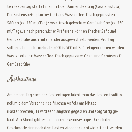
ten Fas­ten­tag star­tet man mit der Dar­m­ent­lee­rung (Cassia Fistula).
Der Fastenspeiseplan besteht aus Wasser, Tee, frisch gepressten
Säften (ca. 250 ml/Tag) sowie frisch gekochter Gemüsebrühe (ca. 250
ml/Tag). Je nach persönlicher Präferenz können frischer Saft und
Gemüsebrühe auch miteinander ausgewechselt werden. Pro Tag
sollten aber nicht mehr als 400 bis 500 ml Saft eingenommen werden.
Was ist erlaubt:
Wasser, Tee, frisch gepresster Obst- und Gemüsesaft,
Gemüsebrühe
Aufbautage
Am ers­ten Tag nach den Fas­ten­ta­gen bricht man das Fas­ten tra­di­tio­
nell mit dem Verzehr eines fri­schen Ap­fels am Mit­tag
(Fastenbrechen). Er wird sehr lang­sam ge­ges­sen und sorg­fäl­tig ge­
kaut. Am Abend gibt es eine le­cke­re Ge­mü­se­sup­pe. Da sich der
Geschmackssinn nach dem Fasten wieder neu entwickelt hat, werden