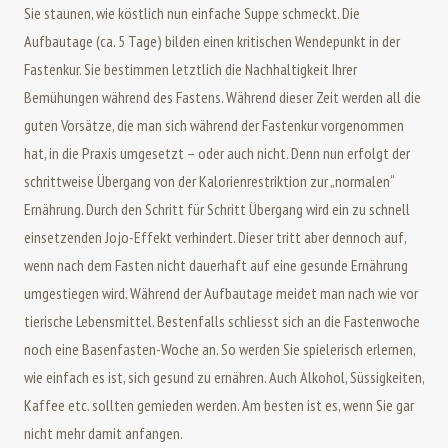
Sie stau­nen, wie köst­lich nun ein­fa­che Suppe schmeckt. Die
Aufbautage (ca. 5 Tage) bilden einen kritischen Wendepunkt in der
Fastenkur. Sie bestimmen letztlich die Nachhaltigkeit Ihrer
Bemühungen während des Fastens. Während dieser Zeit werden all die
guten Vorsätze, die man sich während der Fastenkur vorgenommen
hat, in die Praxis umgesetzt – oder auch nicht. Denn nun erfolgt der
schrittweise Übergang von der Kalorienrestriktion zur „normalen“
Ernährung. Durch den Schritt für Schritt Übergang wird ein zu schnell
ein­set­zen­den Jojo-Ef­fekt verhindert. Die­ser tritt aber den­noch auf,
wenn nach dem Fas­ten nicht dau­er­haft auf eine ge­sun­de Er­näh­rung
umgestiegen wird. Wäh­rend der Auf­bau­ta­ge mei­det man nach wie vor
tie­ri­sche Le­bens­mit­tel. Bestenfalls schliesst sich an die Fas­ten­wo­che
noch eine Ba­sen­fas­ten-Woche an. So werden Sie spielerisch erlernen,
wie einfach es ist, sich gesund zu ernähren. Auch Al­ko­hol, Süs­sig­kei­ten,
Kaf­fee etc. sollten ge­mie­den werden. Am bes­ten ist es, wenn Sie gar
nicht mehr damit an­fan­gen.