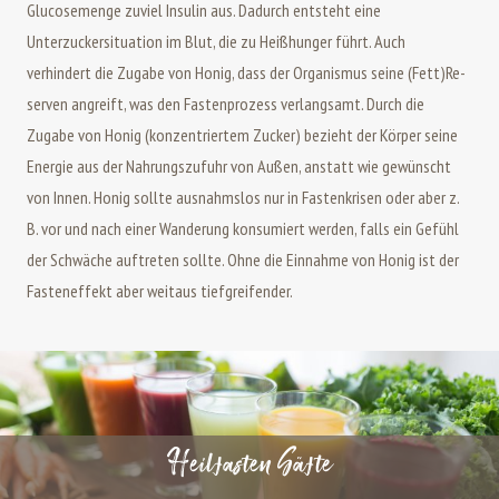
Glucosemenge zuviel Insulin aus. Dadurch entsteht eine
Unterzuckersituation im Blut, die zu Heißhunger führt. Auch
verhindert die Zugabe von Honig, dass der Or­ga­nis­mus seine (Fett)Re­
ser­ven an­greift, was den Fasten­pro­zess verlangsamt. Durch die
Zugabe von Honig (kon­zen­trier­tem Zu­cker) bezieht der Körper seine
Energie aus der Nahrungszufuhr von Außen, anstatt wie gewünscht
von Innen. Honig sollte ausnahmslos nur in Fastenkrisen oder aber z.
B. vor und nach einer Wan­de­rung konsumiert werden, falls ein Gefühl
der Schwäche auftreten sollte. Ohne die Einnahme von Honig ist der
Fasteneffekt aber weitaus tiefgreifender.
Heilfasten Säfte