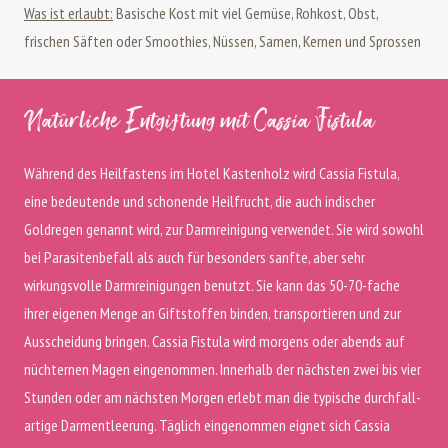
Was ist erlaubt:
Ba­si­sche Kost mit viel Gemüse, Rohkost, Obst,
frischen Säften oder Smoothies, Nüssen, Samen, Kernen und Sprossen
Natürliche Entgiftung mit Cassia Fistula
Während des Heilfastens im Hotel Kastenholz wird Cassia Fistula,
eine bedeutende und schonende Heilfrucht, die auch indischer
Goldregen genannt wird, zur Darmreinigung verwendet. Sie wird sowohl
bei Parasitenbefall als auch für besonders sanfte, aber sehr
wirkungsvolle Darmreinigungen benutzt. Sie kann das 50-70-fache
ihrer eigenen Menge an Giftstoffen binden, transportieren und zur
Ausscheidung bringen. Cassia Fistula wird morgens oder abends auf
nüchternen Magen eingenommen. In­ner­halb der nächs­ten zwei bis vier
Stun­den oder am nächsten Morgen er­lebt man die ty­pi­sche durch­fall­
ar­ti­ge Dar­m­ent­lee­rung. Täglich eingenommen eignet sich Cassia