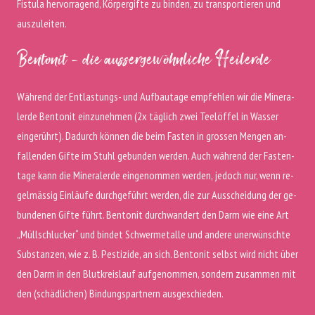
Fistula hervorragend, Körpergifte zu binden, zu transportieren und
auszuleiten.
Bentonit - die aussergewöhnliche Heilerde
Wäh­rend der Ent­las­tungs- und Auf­bau­ta­ge empfehlen wir die Mi­ne­ra­
ler­de Bentonit ein­zu­neh­men (2x täg­lich zwei Tee­löf­fel in Wasser
eingerührt). Dadurch können die beim Fas­ten in gros­sen Men­gen an­
fal­len­den Gifte im Stuhl gebunden werden. Auch wäh­rend der Fas­ten­
ta­ge kann die Mi­ne­ra­ler­de einge­nom­men wer­den, jedoch nur, wenn re­
gel­mäs­sig Ein­läu­fe durch­ge­führt wer­den, die zur Aus­schei­dung der ge­
bun­de­nen Gifte füh­rt. Bentonit durchwandert den Darm wie eine Art
„Müllschlucker“ und bindet Schwermetalle und andere unerwünschte
Substanzen, wie z. B. Pestizide, an sich. Bentonit selbst wird nicht über
den Darm in den Blutkreislauf aufgenommen, sondern zusammen mit
den (schädlichen) Bindungspartnern ausgeschieden.