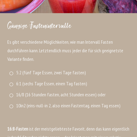
Gängige Fastenintervalle
Es gibt verschiedene Möglichkeiten, wie man Intervall Fasten
durchführen kann. Letztendlich muss jeder die für sich geeignetste
Variante finden.
5:2 (fünf Tage Essen, zwei Tage fasten)
6:1 (sechs Tage Essen, einen Tag fasten)
16/8 (16 Stunden fasten, acht Stunden essen) oder
10in2 (eins-null-in 2, also einen Fastentag, einen Tag essen)
16:8-Fasten
ist der meistgeliebteste Favorit, denn das kann eigentlich