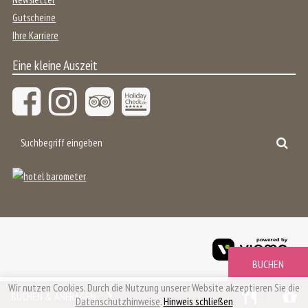
Gutscheine
Ihre Karriere
Eine kleine Auszeit
Suchbegriff
Suc
eingeben
viom
Gmb
Wir nutzen Cookies. Durch die Nutzung unserer Website akzeptieren Sie die
BUCHEN & ANFRAGEN
Datenschutzhinweise
.
Hinweis schließen