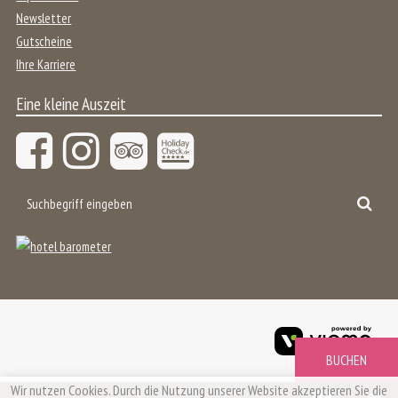
Newsletter
Gutscheine
Ihre Karriere
Eine kleine Auszeit
Suchbegriff
Suc
eingeben
viom
Gmb
Wir nutzen Cookies. Durch die Nutzung unserer Website akzeptieren Sie die