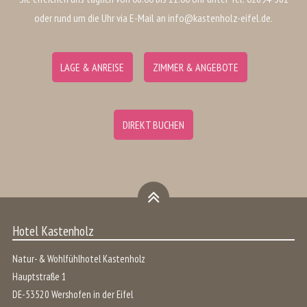
oder rund um die Uhr via E-Mail an info@kastenholz-eifel.de.
LAGE & ANREISE
ZIMMER & ANGEBOTE
DIREKT BUCHEN
Hotel Kastenholz
Natur- & Wohlfühlhotel Kastenholz
Hauptstraße 1
DE
-
53520
Wershofen
in der
Eifel