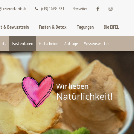
@kastenholz-eifel.de
(+49) 02694-381
Newsletter
t & Bewusstsein
Fasten & Detox
Tagungen
Die EIFEL
ents
Fastenkuren
Gutscheine
Anfrage
Wissenswertes