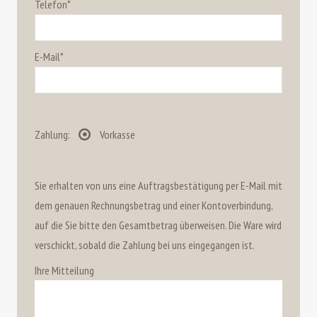
Telefon*
E-Mail*
Zahlung:
Vorkasse
Sie erhalten von uns eine Auftragsbestätigung per E-Mail mit
dem genauen Rechnungsbetrag und einer Kontoverbindung,
auf die Sie bitte den Gesamtbetrag überweisen. Die Ware wird
verschickt, sobald die Zahlung bei uns eingegangen ist.
Ihre Mitteilung