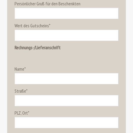
Persönlicher Gruß für den Beschenkten
Wert des Gutscheins*
Rechnungs-/Lieferanschrift
Name*
Straße*
PLZ, Ort*