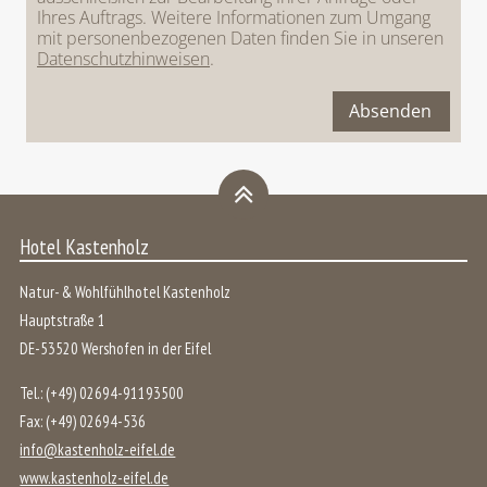
Ihres Auftrags. Weitere Informationen zum Umgang
mit personenbezogenen Daten finden Sie in unseren
Datenschutzhinweisen
.
Absenden
Hotel Kastenholz
Natur- & Wohlfühlhotel Kastenholz
Hauptstraße 1
DE
-
53520
Wershofen
in der
Eifel
Tel.:
(+49) 02694-91193500
Fax:
(+49) 02694-536
info@kastenholz-eifel.de
www.kastenholz-eifel.de